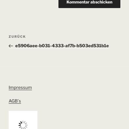
Beitragsnavigation
Vorheriger
ZURÜCK
Beitrag
e5906aee-b031-4333-af7b-b503ed531b1e
Impressum
AGB´s