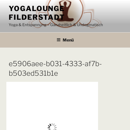
Zum
YOGALOUNGE
Inhalt
FILDERSTADT
springen
Yoga & Entspannung – Ganzheitlich & Undogmatisch
Menü
e5906aee-b031-4333-af7b-
b503ed531b1e