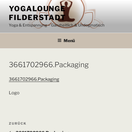
Zum
YOGALOUNGE
Inhalt
FILDERSTADT
springen
Yoga & Entspannung – Ganzheitlich & Undogmatisch
Menü
3661702966.Packaging
3661702966.Packaging
Logo
Beitragsnavigation
Vorheriger
ZURÜCK
Beitrag