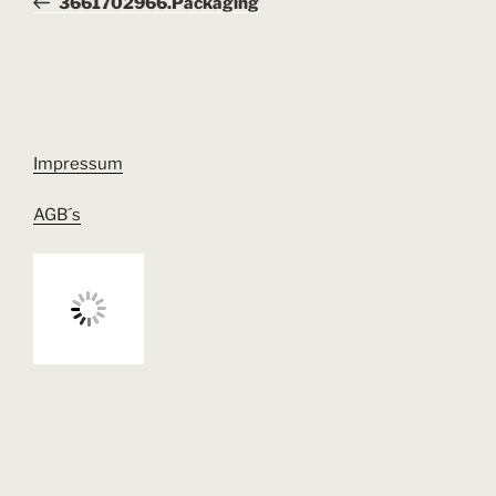
3661702966.Packaging
Impressum
AGB´s