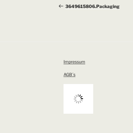
Beitrag
3649615806.Packaging
Impressum
AGB´s