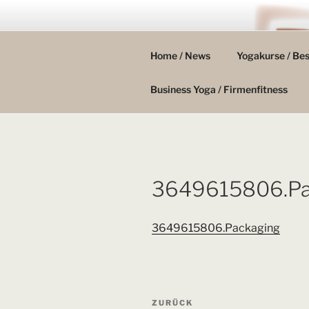
Zum
Inhalt
YOGALOUN
springen
Home / News
Yogakurse / Be
Yoga & Entspannung – Ganzhei
Business Yoga / Firmenfitness
3649615806.Pa
3649615806.Packaging
Beitragsnavigation
Vorheriger
ZURÜCK