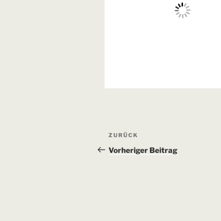
Beitragsnavigation
Vorheriger
ZURÜCK
Beitrag
Vorheriger Beitrag